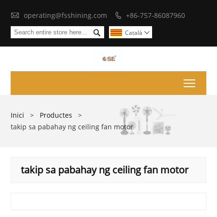

operating@fsshining.com
+86-757-86087960


Català

Toggl
Inici
>
Productes
>
takip sa pabahay ng ceiling fan motor
takip sa pabahay ng ceiling fan motor