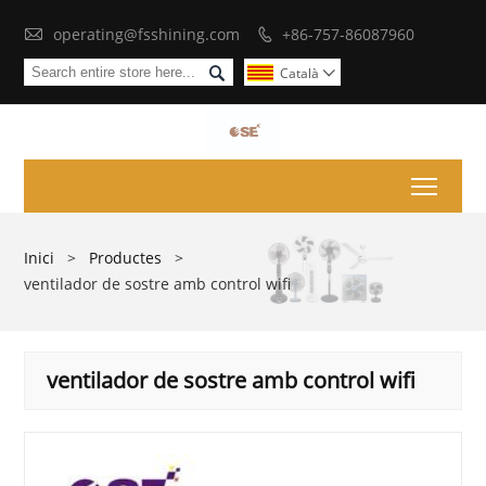

operating@fsshining.com
+86-757-86087960


Català

Toggl
Inici
>
Productes
>
ventilador de sostre amb control wifi
ventilador de sostre amb control wifi