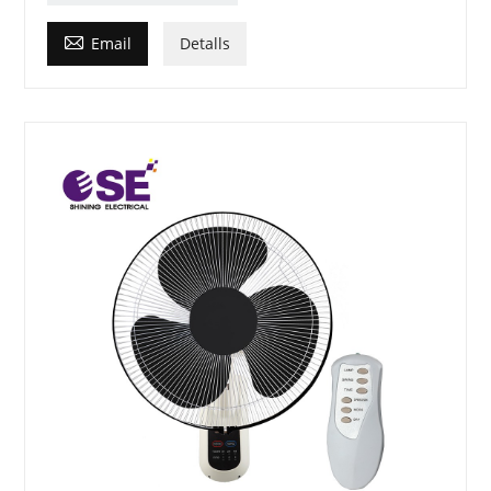

Email
Detalls