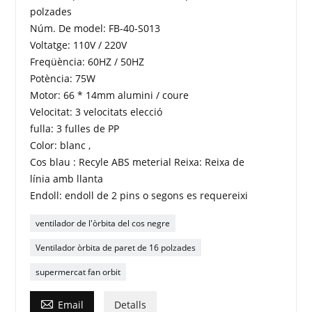
polzades
Núm. De model: FB-40-S013
Voltatge: 110V / 220V
Freqüència: 60HZ / 50HZ
Potència: 75W
Motor: 66 * 14mm alumini / coure
Velocitat: 3 velocitats elecció
fulla: 3 fulles de PP
Color: blanc ,
Cos blau : Recyle ABS meterial Reixa: Reixa de
línia amb llanta
Endoll: endoll de 2 pins o segons es requereixi
ventilador de l'òrbita del cos negre
Ventilador òrbita de paret de 16 polzades
supermercat fan orbit

Email
Detalls