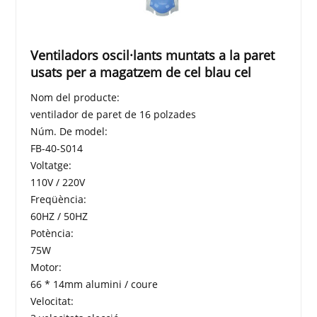
Ventiladors oscil·lants muntats a la paret
usats per a magatzem de cel blau cel
Nom del producte:
ventilador de paret de 16 polzades
Núm. De model:
FB-40-S014
Voltatge:
110V / 220V
Freqüència:
60HZ / 50HZ
Potència:
75W
Motor:
66 * 14mm alumini / coure
Velocitat: