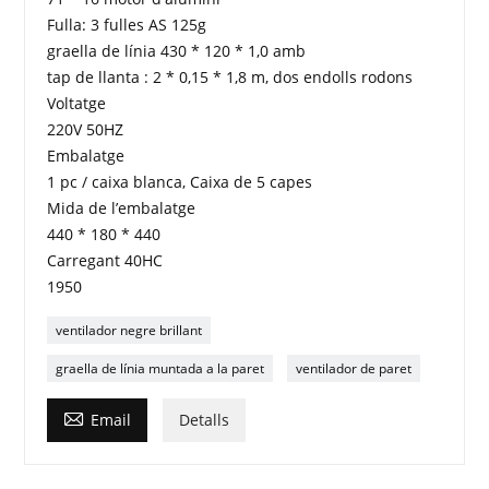
Fulla: 3 fulles AS 125g
graella de línia 430 * 120 * 1,0 amb
tap de llanta : 2 * 0,15 * 1,8 m, dos endolls rodons
Voltatge
220V 50HZ
Embalatge
1 pc / caixa blanca, Caixa de 5 capes
Mida de l’embalatge
440 * 180 * 440
Carregant 40HC
1950
ventilador negre brillant
graella de línia muntada a la paret
ventilador de paret

Email
Detalls