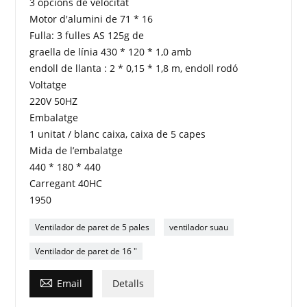
3 opcions de velocitat
Motor d'alumini de 71 * 16
Fulla: 3 fulles AS 125g de
graella de línia 430 * 120 * 1,0 amb
endoll de llanta : 2 * 0,15 * 1,8 m, endoll rodó
Voltatge
220V 50HZ
Embalatge
1 unitat / blanc caixa, caixa de 5 capes
Mida de l’embalatge
440 * 180 * 440
Carregant 40HC
1950
Ventilador de paret de 5 pales
ventilador suau
Ventilador de paret de 16 "

Email
Detalls