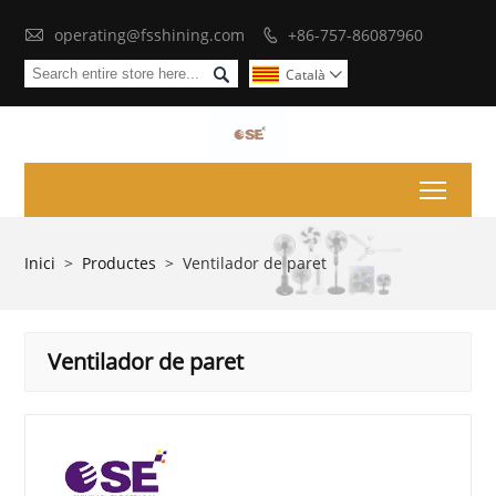

operating@fsshining.com
+86-757-86087960


Català

Toggl
Inici
>
Productes
>
Ventilador de paret
Ventilador de paret