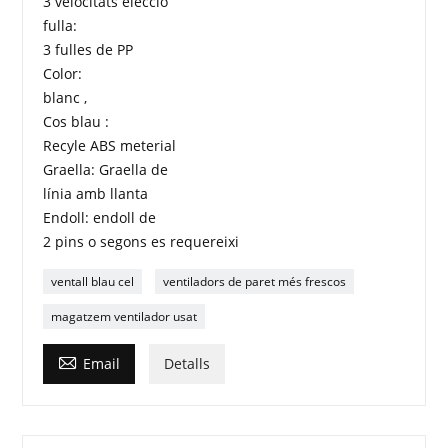
3 velocitats elecció
fulla:
3 fulles de PP
Color:
blanc ,
Cos blau :
Recyle ABS meterial
Graella: Graella de
línia amb llanta
Endoll: endoll de
2 pins o segons es requereixi
ventall blau cel
ventiladors de paret més frescos
magatzem ventilador usat

Email
Detalls