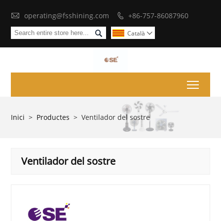

operating@fsshining.com
+86-757-86087960


Català

Toggl
Inici
>
Productes
>
Ventilador del sostre
Ventilador del sostre