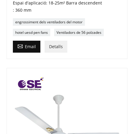
Espai d'aplicació: 18-25m² Barra descendent
: 360 mm
engrossiment dels ventiladors del motor
hotel uesd pen fans
Ventiladors de 56 polzades

Email
Detalls