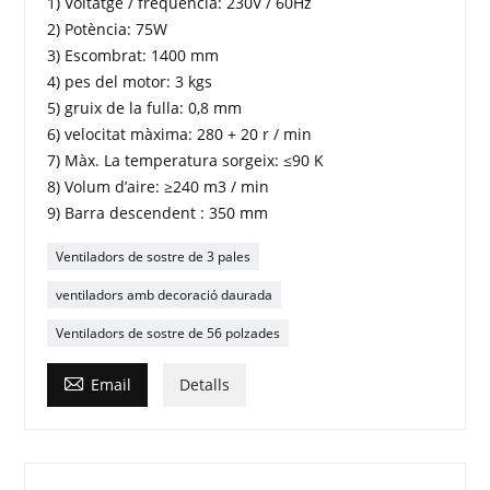
1) Voltatge / freqüència: 230V / 60Hz
2) Potència: 75W
3) Escombrat: 1400 mm
4) pes del motor: 3 kgs
5) gruix de la fulla: 0,8 mm
6) velocitat màxima: 280 + 20 r / min
7) Màx. La temperatura sorgeix: ≤90 K
8) Volum d’aire: ≥240 m3 / min
9) Barra descendent : 350 mm
Ventiladors de sostre de 3 pales
ventiladors amb decoració daurada
Ventiladors de sostre de 56 polzades

Email
Detalls