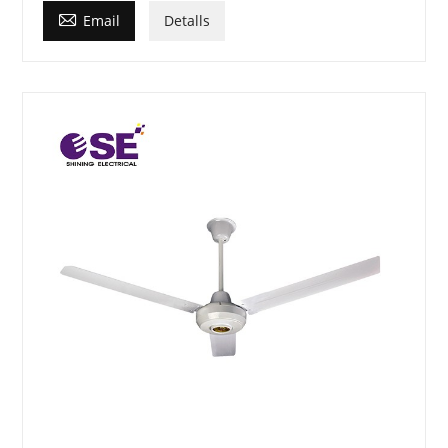

Email
Detalls