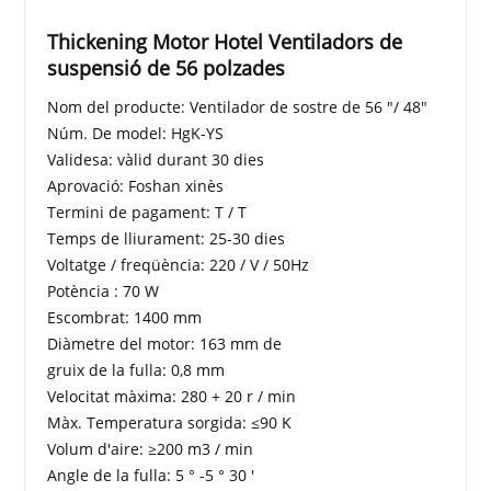
Thickening Motor Hotel Ventiladors de
suspensió de 56 polzades
Nom del producte: Ventilador de sostre de 56 "/ 48"
Núm. De model: HgK-YS
Validesa: vàlid durant 30 dies
Aprovació: Foshan xinès
Termini de pagament: T / T
Temps de lliurament: 25-30 dies
Voltatge / freqüència: 220 / V / 50Hz
Potència : 70 W
Escombrat: 1400 mm
Diàmetre del motor: 163 mm de
gruix de la fulla: 0,8 mm
Velocitat màxima: 280 + 20 r / min
Màx. Temperatura sorgida: ≤90 K
Volum d'aire: ≥200 m3 / min
Angle de la fulla: 5 ° -5 ° 30 '