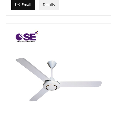

Email
Detalls