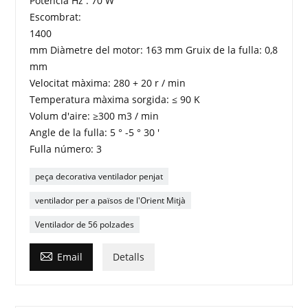
Potència Hz : 70 W
Escombrat:
1400
mm Diàmetre del motor: 163 mm Gruix de la fulla: 0,8
mm
Velocitat màxima: 280 + 20 r / min
Temperatura màxima sorgida: ≤ 90 K
Volum d'aire: ≥300 m3 / min
Angle de la fulla: 5 ° -5 ° 30 '
Fulla número: 3
peça decorativa ventilador penjat
ventilador per a països de l'Orient Mitjà
Ventilador de 56 polzades

Email
Detalls