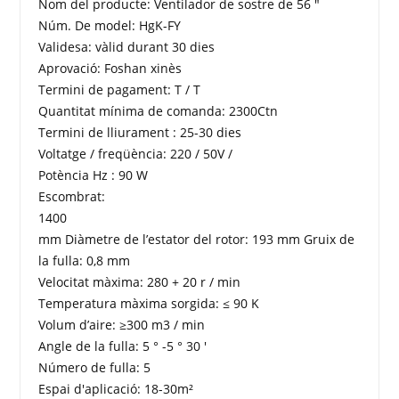
Nom del producte: Ventilador de sostre de 56 "
Núm. De model: HgK-FY
Validesa: vàlid durant 30 dies
Aprovació: Foshan xinès
Termini de pagament: T / T
Quantitat mínima de comanda: 2300Ctn
Termini de lliurament : 25-30 dies
Voltatge / freqüència: 220 / 50V /
Potència Hz : 90 W
Escombrat:
1400
mm Diàmetre de l’estator del rotor: 193 mm Gruix de
la fulla: 0,8 mm
Velocitat màxima: 280 + 20 r / min
Temperatura màxima sorgida: ≤ 90 K
Volum d’aire: ≥300 m3 / min
Angle de la fulla: 5 ° -5 ° 30 '
Número de fulla: 5
Espai d'aplicació: 18-30m²