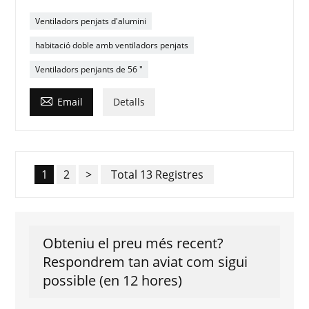
Ventiladors penjats d'alumini
habitació doble amb ventiladors penjats
Ventiladors penjants de 56 "

Email
Detalls
1
2
>
Total 13 Registres
Obteniu el preu més recent?
Respondrem tan aviat com sigui
possible (en 12 hores)