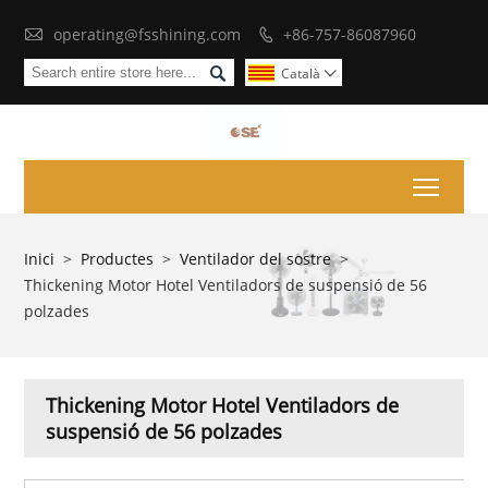

operating@fsshining.com
+86-757-86087960


Català

Toggl
Inici
>
Productes
>
Ventilador del sostre
>
Thickening Motor Hotel Ventiladors de suspensió de 56
polzades
Thickening Motor Hotel Ventiladors de
suspensió de 56 polzades