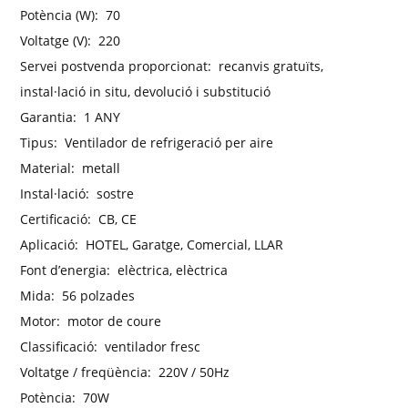
Potència (W):
70
Voltatge (V):
220
Servei postvenda proporcionat:
recanvis gratuïts,
instal·lació in situ, devolució i substitució
Garantia:
1 ANY
Tipus:
Ventilador de refrigeració per aire
Material:
metall
Instal·lació:
sostre
Certificació:
CB, CE
Aplicació:
HOTEL, Garatge, Comercial, LLAR
Font d’energia:
elèctrica, elèctrica
Mida:
56 polzades
Motor:
motor de coure
Classificació:
ventilador fresc
Voltatge / freqüència:
220V / 50Hz
Potència:
70W