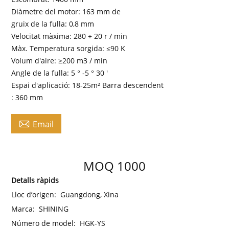
Diàmetre del motor: 163 mm de
gruix de la fulla: 0,8 mm
Velocitat màxima: 280 + 20 r / min
Màx. Temperatura sorgida: ≤90 K
Volum d'aire: ≥200 m3 / min
Angle de la fulla: 5 ° -5 ° 30 '
Espai d'aplicació: 18-25m² Barra descendent
: 360 mm

Email
MOQ 1000
Detalls ràpids
Lloc d’origen:
Guangdong, Xina
Marca:
SHINING
Número de model:
HGK-YS