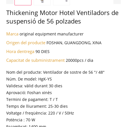
Thickening Motor Hotel Ventiladors de
suspensió de 56 polzades
Marca
original equipment manufacturer
Origen del producte
FOSHAN, GUANGDONG, XINA
Hora dentrega
90 DIES
Capacitat de subministrament
20000pcs / dia
Nom del producte: Ventilador de sostre de 56 "/ 48"
Núm. De model: HgK-YS
Validesa: vàlid durant 30 dies
Aprovació: Foshan xinès
Termini de pagament: T / T
Temps de lliurament: 25-30 dies
Voltatge / freqüència: 220 / V / 50Hz
Potència : 70 W
Escombrat: 1400 mm