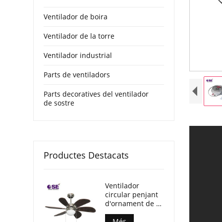
Ventilador de boira
Ventilador de la torre
Ventilador industrial
Parts de ventiladors
Parts decoratives del ventilador
de sostre
Productes Destacats
Ventilador
circular penjant
d'ornament de 6
fulles de 30
polzades amb
Més