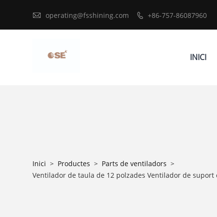

operating@fsshining.com
+86-757-86087960

INICI
Inici
>
Productes
>
Parts de ventiladors
>
Ventilador de taula de 12 polzades Ventilador de suport d