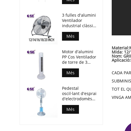
llum
3 fulles d'alumini
Ventilador
industrial clàssic
de 18 polzades
per a pisos
Més
Material:
M
Motor d'alumini
Mida: 12/
Nom: GRI
PP Cos Ventilador
Aplicació:
de torre de 3
velocitats sense
CADA PAR
temporitzador
Més
SUBMINIS
Pedestal
TOT EL Q
oscil·lant d'esprai
VINGA AM
d'electrodomèstics
Ventilador de
boira dempeus
Més
de 16 polzades