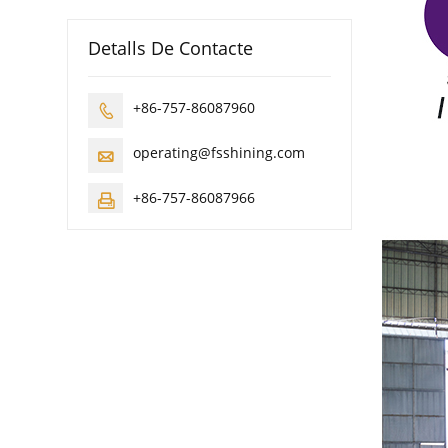
Detalls De Contacte
+86-757-86087960

operating@fsshining.com

+86-757-86087966
