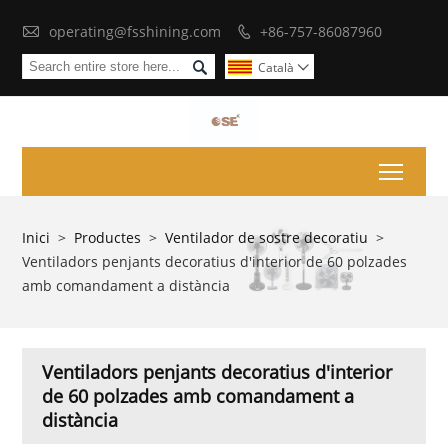

operating@fsshining.com
+86-757-86087960


Català

Toggl
Inici
>
Productes
>
Ventilador de sostre decoratiu
>
Ventiladors penjants decoratius d'interior de 60 polzades
amb comandament a distància
Ventiladors penjants decoratius d'interior
de 60 polzades amb comandament a
distància