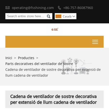

operating@fsshining.com
+86-757-86087960


Català

Toggl
Inici
>
Productes
>
Parts decoratives del ventilador de sostre
>
Cadena de ventilador de sostre decorativa per extensió de
llum cadena de ventilador
Cadena de ventilador de sostre decorativa
per extensió de llum cadena de ventilador